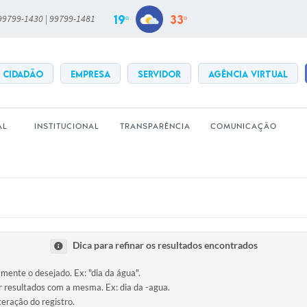
19º
33º
 99799-1430 | 99799-1481
CIDADÃO
EMPRESA
SERVIDOR
Agência Virtual
AL
INSTITUCIONAL
TRANSPARÊNCIA
COMUNICAÇÃO
Dica para refinar os resultados encontrados
amente o desejado. Ex: "dia da água".
ir resultados com a mesma. Ex: dia da -agua.
teração do registro.