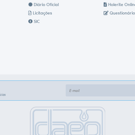
Diário Oficial
Holerite Onlin
Licitações
Questionário
SIC
cias