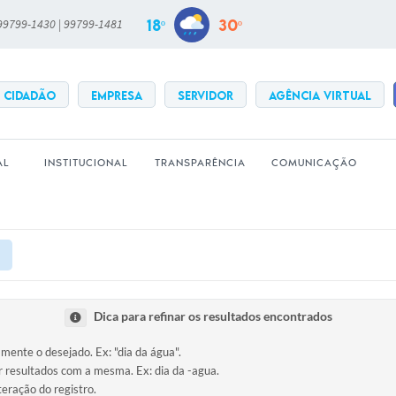
18º
30º
 99799-1430 | 99799-1481
CIDADÃO
EMPRESA
SERVIDOR
Agência Virtual
AL
INSTITUCIONAL
TRANSPARÊNCIA
COMUNICAÇÃO
Dica para refinar os resultados encontrados
amente o desejado. Ex: "dia da água".
ir resultados com a mesma. Ex: dia da -agua.
teração do registro.