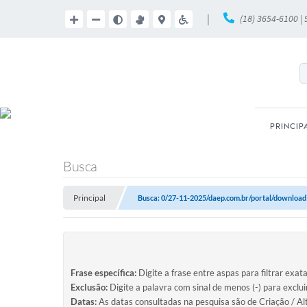
|
(18) 3654-6100 |
PRINCIP
Busca
Principal
Busca: 0/27-11-2025/daep.com.br/portal/download
Frase específica:
Digite a frase entre aspas para filtrar exat
Exclusão:
Digite a palavra com sinal de menos (-) para exclu
Datas:
As datas consultadas na pesquisa são de Criação / Al