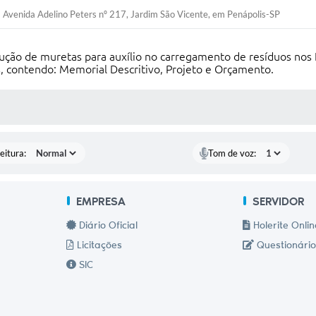
Avenida Adelino Peters nº 217, Jardim São Vicente, em Penápolis-SP
ução de muretas para auxílio no carregamento de resíduos nos 
 contendo: Memorial Descritivo, Projeto e Orçamento.
 MÍDIAS
eitura:
Tom de voz:
EMPRESA
SERVIDOR
Diário Oficial
Holerite Onlin
Licitações
Questionário
SIC