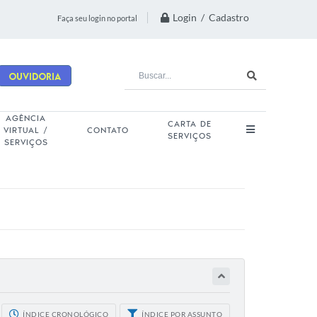
Login / Cadastro
Faça seu login no portal
Ouvidoria
AGÊNCIA
CARTA DE
VIRTUAL /
CONTATO
SERVIÇOS
SERVIÇOS
ÍNDICE CRONOLÓGICO
ÍNDICE POR ASSUNTO