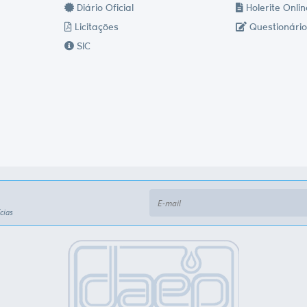
Diário Oficial
Holerite Onlin
Licitações
Questionário
SIC
cias