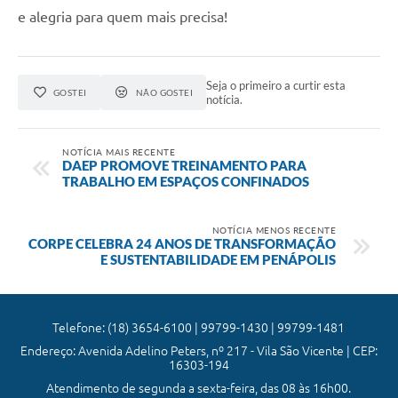
e alegria para quem mais precisa!
Seja o primeiro a curtir esta
GOSTEI
NÃO GOSTEI
notícia.
NOTÍCIA MAIS RECENTE
DAEP PROMOVE TREINAMENTO PARA
TRABALHO EM ESPAÇOS CONFINADOS
NOTÍCIA MENOS RECENTE
CORPE CELEBRA 24 ANOS DE TRANSFORMAÇÃO
E SUSTENTABILIDADE EM PENÁPOLIS
Telefone: (18) 3654-6100 | 99799-1430 | 99799-1481
Endereço: Avenida Adelino Peters, nº 217 - Vila São Vicente | CEP:
16303-194
Atendimento de segunda a sexta-feira, das 08 às 16h00.