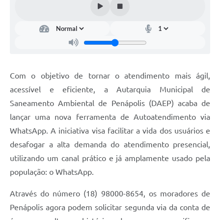
Turismo
Obras
Galeria de Vídeos
Secretarias
Com o objetivo de tornar o atendimento mais ágil,
Projetos
acessível e eficiente, a Autarquia Municipal de
Saneamento Ambiental de Penápolis (DAEP) acaba de
Legislação
lançar uma nova ferramenta de Autoatendimento via
Editais
WhatsApp. A iniciativa visa facilitar a vida dos usuários e
Links
desafogar a alta demanda do atendimento presencial,
utilizando um canal prático e já amplamente usado pela
Serviços Online
população: o WhatsApp.
Telefones Úteis
Através do número (18) 98000-8654, os moradores de
Enquete
Penápolis agora podem solicitar segunda via da conta de
Jornal