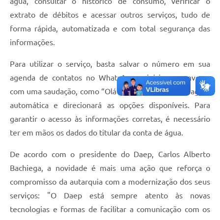
água, consultar o histórico de consumo, verificar o
extrato de débitos e acessar outros serviços, tudo de
Agenda
forma rápida, automatizada e com total segurança das
Diário Oficial
informações.
Para utilizar o serviço, basta salvar o número em sua
agenda de contatos no WhatsApp e iniciar a conversa
com uma saudação, como “Olá”. O sistema fará a triagem
automática e direcionará as opções disponíveis. Para
garantir o acesso às informações corretas, é necessário
ter em mãos os dados do titular da conta de água.
De acordo com o presidente do Daep, Carlos Alberto
Bachiega, a novidade é mais uma ação que reforça o
compromisso da autarquia com a modernização dos seus
serviços: "O Daep está sempre atento às novas
tecnologias e formas de facilitar a comunicação com os