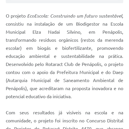
Agenda
O projeto
EcoEscola: Construindo um futuro sustentável,
Diário Oficial
consistiu na instalação de um Biodigestor na Escola
Municipal Elza Nadai Silvino, em Penápolis,
transformando resíduos orgânicos (restos da merenda
escolar) em biogás e biofertilizante, promovendo
educação ambiental e sustentabilidade na prática.
Desenvolvido pelo Rotaract Club de Penápolis, o projeto
contou com o apoio da Prefeitura Municipal e do Daep
(Autarquia Municipal de Saneamento Ambiental de
Penápolis), que acreditaram na proposta inovadora e no
potencial educativo da iniciativa.
Com seus resultados já visíveis na escola e na
comunidade, o projeto foi inscrito no Concurso Distrital
de Projetos do Rotaract Distrito 4470, que abrange