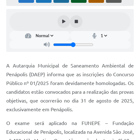
Turismo
Obras
Galeria de Vídeos
Secretarias
Projetos
A Autarquia Municipal de Saneamento Ambiental de
Legislação
Penápolis (DAEP) informa que as inscrições do Concurso
Editais
Público nº 01/2025 foram devidamente homologadas. Os
Links
candidatos estão convocados para a realização das provas
objetivas, que ocorrerão no dia 31 de agosto de 2025,
Serviços Online
exclusivamente em Penápolis.
Telefones Úteis
O exame será aplicado na FUNEPE – Fundação
Enquete
Educacional de Penápolis, localizada na Avenida São José,
Jornal