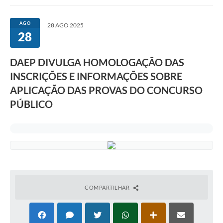
Comunicação
AGO
28 AGO 2025
28
Agência Virtual / Serviços
Contato
DAEP DIVULGA HOMOLOGAÇÃO DAS
INSCRIÇÕES E INFORMAÇÕES SOBRE
Carta de Serviços
APLICAÇÃO DAS PROVAS DO CONCURSO
Galeria de Fotos
PÚBLICO
Ouvidoria
Contratos
Audiências Públicas
Arquivos para Download
COMPARTILHAR
Carta de Serviços
Notícias