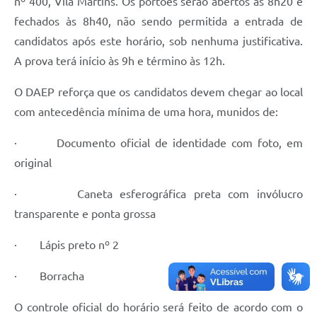
nº 400, Vila Martins. Os portões serão abertos às 8h20 e
fechados às 8h40, não sendo permitida a entrada de
Agenda
candidatos após este horário, sob nenhuma justificativa.
Diário Oficial
A prova terá início às 9h e término às 12h.
O DAEP reforça que os candidatos devem chegar ao local
com antecedência mínima de uma hora, munidos de:
· Documento oficial de identidade com foto, em
original
· Caneta esferográfica preta com invólucro
transparente e ponta grossa
· Lápis preto nº 2
· Borracha
O controle oficial do horário será feito de acordo com o