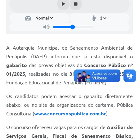
Turismo
Obras
Galeria de Vídeos
Secretarias
A Autarquia Municipal de Saneamento Ambiental de
Projetos
Penápolis (DAEP) informa que já está disponível o
gabarito
das provas objetivas do
Concurso Público nº
Legislação
01/2025
, realizadas no dia
31 de agosto de 2025
, na
Editais
Fundação Educacional de Penápolis (FUNEPE).
Links
Os candidatos podem acessar o gabarito diretamente
Serviços Online
abaixo, ou no site da organizadora do certame, Pública
Consultoria (
www.concursospublica.com.br
).
Telefones Úteis
Enquete
O concurso ofereceu vagas para os cargos de
Auxiliar de
Serviços Gerais, Fiscal de Saneamento Básico,
Jornal