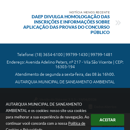
NOTÍCIA MENOS RECENTE
DAEP DIVULGA HOMOLOGAÇÃO DAS
INSCRIÇÕES E INFORMAÇÕES SOBRE
APLICAÇÃO DAS PROVAS DO CONCURSO
PÚBLICO
Telefone: (18) 3654-6100 | 99799-1430 | 99799-1481
Endereço: Avenida Adelino Peters, nº 217 - Vila São Vicente | CEP:
16303-194
Atendimento de segunda a sexta-feira, das 08 às 16h00.
AUTARQUIA MUNICIPAL DE SANEAMENTO AMBIENTAL
Versão do Sistema:
3.5.3 - 19/06/2026
AUTARQUIA MUNICIPAL DE SANEAMENTO
Portal atualizado em:
04/08/2026 17:11
Dados Abertos
AMBIENTAL e os cookies: nosso site usa cookies
para melhorar a sua experiência de navegação. Ao
ACEITAR
continuar você concorda com a nossa
Política de
Copyright Instar - 2006-2026. Todos os direitos reservados -
Cookies
e
Privacidade
.