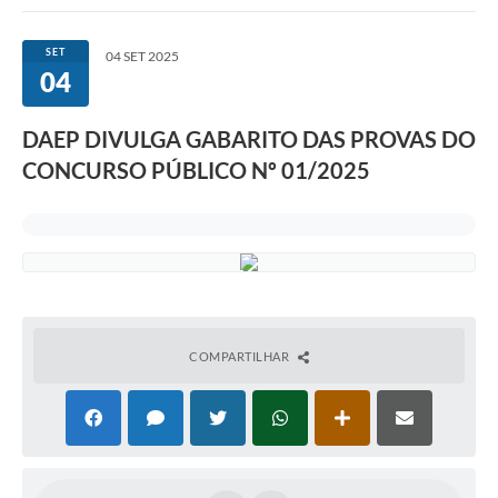
Comunicação
SET
04 SET 2025
04
Agência Virtual / Serviços
Contato
DAEP DIVULGA GABARITO DAS PROVAS DO
CONCURSO PÚBLICO Nº 01/2025
Carta de Serviços
Galeria de Fotos
Ouvidoria
Contratos
Audiências Públicas
COMPARTILHAR
Arquivos para Download
Carta de Serviços
Notícias