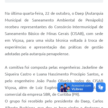
Agenda
Na última quarta-feira, 22 de outubro, o Daep (Autarquia
Diário Oficial
Municipal de Saneamento Ambiental de Penápolis)
recebeu representantes do Consórcio Intermunicipal de
Saneamento Básico de Minas Gerais (CISAB), com sede
em Viçosa, para uma visita técnica voltada à troca de
experiências e apresentação das práticas de gestão
adotadas pela autarquia penapolense.
A comitiva foi composta pelas engenheiras Jackeline de
Siqueira Castro e Luana Nascimento Procópio Santos, e
pelo engenheiro João Paulo Oliveira, todos do CISAB
Viçosa, além de Luiz Eugênio Carvalho, representante
comercial da empresa SBR, de Curitiba (PR).
O grupo foi recebido pelo presidente do Daep, Carlos
Alberto Bachiega, que deu as boas-vindas e destacou o