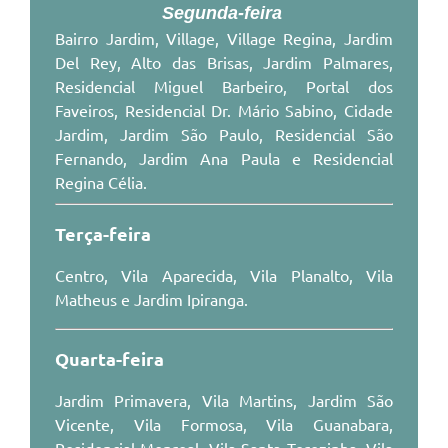
Segunda-feira
Turismo
Bairro Jardim, Village, Village Regina, Jardim
Obras
Del Rey, Alto das Brisas, Jardim Palmares,
Residencial Miguel Barbeiro, Portal dos
Galeria de Vídeos
Faveiros, Residencial Dr. Mário Sabino, Cidade
Secretarias
Jardim, Jardim São Paulo, Residencial São
Fernando, Jardim Ana Paula e Residencial
Projetos
Regina Célia.
Legislação
Terça-feira
Editais
Centro, Vila Aparecida, Vila Planalto, Vila
Links
Matheus e Jardim Ipiranga.
Serviços Online
Quarta-feira
Telefones Úteis
Jardim Primavera, Vila Martins, Jardim São
Enquete
Vicente, Vila Formosa, Vila Guanabara,
Jornal