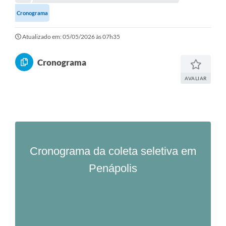
Cronograma
Comunicação
Atualizado em: 05/05/2026 às 07h35
Agência Virtual / Serviços
Contato
Cronograma
Carta de Serviços
AVALIAR
Galeria de Fotos
Ouvidoria
Contratos
Cronograma da coleta seletiva em
Audiências Públicas
Penápolis
Arquivos para Download
Carta de Serviços
Notícias