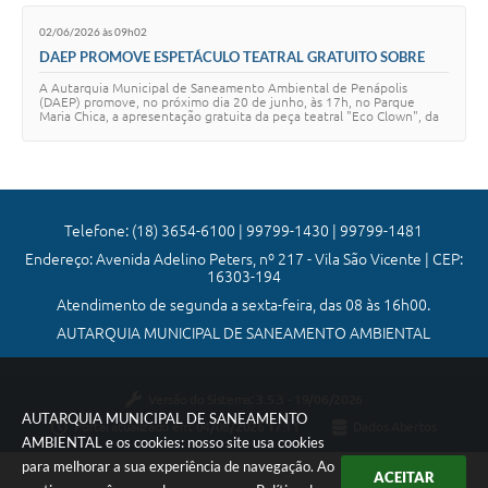
02/06/2026 às 09h02
Agenda
DAEP PROMOVE ESPETÁCULO TEATRAL GRATUITO SOBRE
CONSCIENTIZAÇÃO AMBIENTAL NO PARQUE MARIA CHICA
Diário Oficial
A Autarquia Municipal de Saneamento Ambiental de Penápolis
(DAEP) promove, no próximo dia 20 de junho, às 17h, no Parque
Maria Chica, a apresentação gratuita da peça teatral "Eco Clown", da
Companhia Circo Teatro Sem Lon…
Telefone: (18) 3654-6100 | 99799-1430 | 99799-1481
Endereço: Avenida Adelino Peters, nº 217 - Vila São Vicente | CEP:
16303-194
Atendimento de segunda a sexta-feira, das 08 às 16h00.
AUTARQUIA MUNICIPAL DE SANEAMENTO AMBIENTAL
Versão do Sistema:
3.5.3 - 19/06/2026
AUTARQUIA MUNICIPAL DE SANEAMENTO
Portal atualizado em:
04/08/2026 17:11
Dados Abertos
AMBIENTAL e os cookies: nosso site usa cookies
para melhorar a sua experiência de navegação. Ao
ACEITAR