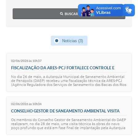
Turismo
BUSCAR
Obras
Galeria de Vídeos
Notícias (3)
Secretarias
Projetos
02/06/2026 às 10h37
Legislação
FISCALIZAÇÃO DA ARES-PCJ FORTALECE CONTROLE E
QUALIDADE DO ABASTECIMENTO DE ÁGUA EM PENÁPOLIS
No dia 26 de maio, a Autarquia Municipal de Saneamento Ambiental
Editais
de Penápolis (DAEP) recebeu uma fiscalização técnica da ARES-PCJ
(Agência Reguladora dos Serviços de Saneamento das Bacias dos Rios
Piracicaba, Capivari e …
Links
Serviços Online
02/06/2026 às 10h34
CONSELHO GESTOR DE SANEAMENTO AMBIENTAL VISITA
Telefones Úteis
OBRAS FINAIS DO NOVO POÇO PROFUNDO DO DAEP
Os membros do Conselho Gestor de Saneamento Ambiental do DAEP
realizaram, no dia 28 de maio, uma visita técnica às obras do novo
Enquete
poço profundo que está em fase final de implantação pela Autarquia
Municipal de Saneamento …
Jornal