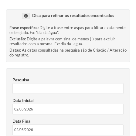
Comunicação
Dica para refinar os resultados encontrados
Agência Virtual / Serviços
Frase específica:
Digite a frase entre aspas para filtrar exatamente
o desejado. Ex: "dia da água".
Contato
Exclusão:
Digite a palavra com sinal de menos (-) para excluir
resultados com a mesma. Ex: dia da -agua.
Carta de Serviços
Datas:
As datas consultadas na pesquisa são de Criação / Alteração
do registro.
Galeria de Fotos
Ouvidoria
Pesquisa
Contratos
Audiências Públicas
Data Inicial
Arquivos para Download
Carta de Serviços
Data Final
Notícias