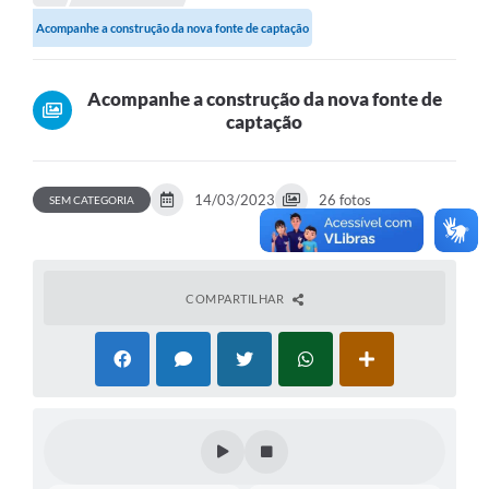
Acompanhe a construção da nova fonte de captação
Comunicação
Agência Virtual / Serviços
Acompanhe a construção da nova fonte de
captação
Contato
Carta de Serviços
14/03/2023
26 fotos
SEM CATEGORIA
Galeria de Fotos
Ouvidoria
Contratos
COMPARTILHAR
Audiências Públicas
Arquivos para Download
Carta de Serviços
Notícias