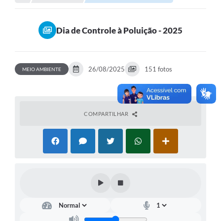
Comunicação
Dia de Controle à Poluição - 2025
Agência Virtual / Serviços
Contato
26/08/2025
151 fotos
MEIO AMBIENTE
Carta de Serviços
Galeria de Fotos
Ouvidoria
COMPARTILHAR
Contratos
Audiências Públicas
Arquivos para Download
Carta de Serviços
Notícias