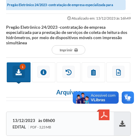
Pregão Eletrônico 24/2023 -contratação de empresa especializada para
Comunicação
prestação de serviços de coleta de...
Atualizado em: 13/12/2023 às 16h49
Agência Virtual / Serviços
Pregão Eletrônico 24/2023 -contratação de empresa
especializada para prestação de serviços de coleta de leitura dos
Contato
hidrômetros, por meio de dispositivos móveis com impressão
simultânea
Carta de Serviços
Imprimir
Galeria de Fotos
1
Ouvidoria
Contratos
Arquivos
Audiências Públicas
Arquivos para Download
Carta de Serviços
13/12/2023
08h00
EDITAL
PDF - 3,23 MB
Baixar
Notícias