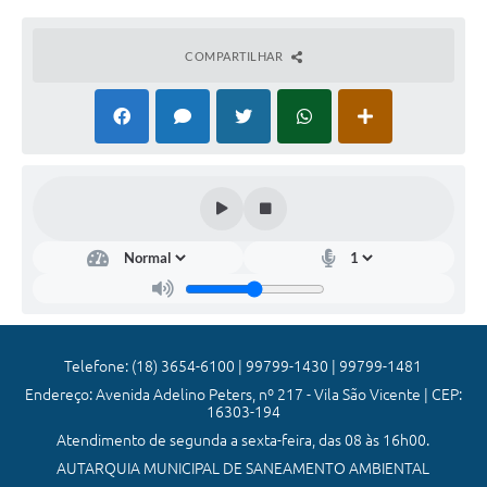
Turismo
COMPARTILHAR
Obras
Galeria de Vídeos
Secretarias
Projetos
Legislação
Editais
Links
Serviços Online
Telefone: (18) 3654-6100 | 99799-1430 | 99799-1481
Endereço: Avenida Adelino Peters, nº 217 - Vila São Vicente | CEP:
Telefones Úteis
16303-194
Atendimento de segunda a sexta-feira, das 08 às 16h00.
Enquete
AUTARQUIA MUNICIPAL DE SANEAMENTO AMBIENTAL
Jornal