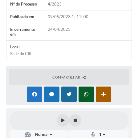
Nº do Processo
4/2023
Turismo
Publicado em
09/05/2023 às 11h00
Obras
Galeria de Vídeos
Encerramento
24/04/2023
em
Secretarias
Local
Projetos
Sede do CIRL
Legislação
Editais
COMPARTILHAR
Links
Serviços Online
Telefones Úteis
Enquete
Jornal