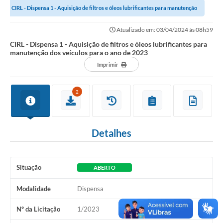
CIRL - Dispensa 1 - Aquisição de filtros e óleos lubrificantes para manutenção
Comunicação
dos veículos para o ano de...
Atualizado em: 03/04/2024 às 08h59
Agência Virtual / Serviços
CIRL - Dispensa 1 - Aquisição de filtros e óleos lubrificantes para
manutenção dos veículos para o ano de 2023
Contato
Imprimir
Carta de Serviços
2
Galeria de Fotos
Ouvidoria
Detalhes
Contratos
Audiências Públicas
Situação
ABERTO
Arquivos para Download
Modalidade
Dispensa
Carta de Serviços
Nº da Licitação
1/2023
Notícias