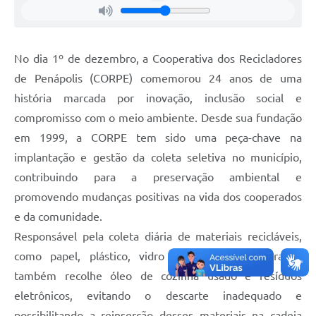
Agenda
Diário Oficial
No dia 1º de dezembro, a Cooperativa dos Recicladores
de Penápolis (CORPE) comemorou 24 anos de uma
história marcada por inovação, inclusão social e
compromisso com o meio ambiente. Desde sua fundação
em 1999, a CORPE tem sido uma peça-chave na
implantação e gestão da coleta seletiva no município,
contribuindo para a preservação ambiental e
promovendo mudanças positivas na vida dos cooperados
e da comunidade.
Responsável pela coleta diária de materiais recicláveis,
como papel, plástico, vidro e metal, a cooperativa
também recolhe óleo de cozinha usado e resíduos
eletrônicos, evitando o descarte inadequado e
possibilitando a reinserção desses materiais na cadeia